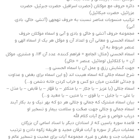
دائره حروف مع موکلان (حضرت اسرافیل، حضرت جبرئیل، حضرت
عزرائیل، حضرت میکائیل)
ترکیب منسوبات عناصر نسبت به حروف تهجهی (آتشی، خاکی، بادی،
آبی)
مجموعه حروف آتشی و خاکی و بادی و آبی و اسماء موکلان حروف
اسماء الحسنی و معانی آن و اعداد آن و موکل هر یک از اسماء الهی و
عنصر مربوط به آن
اسماء الحسنی (مثال: الجامع = فراهم کننده، عدد آن ۱۱۴، و مشتری، موکل
آن = یا کلکائیل لومائیل، عنصر = خاکی)
جهت گشایش رزق و عمل آن با اسماء الحسنی و…
شرح اسماء جلالی که اسماء هیبت اند (و این اسماء برای بغض و عداوت
و جدائی افکندن میان دو کس و خراب کردن خانه دشمن و…)
اسماء جلالی (یا عزیز – یا جبّار – یا متکبّر – یا قهّار – یا قابض – یا مذل –
یا علی – یا جلیل – یا قوی – یا متین – یا مغید و…)
بیان اسماء مشترک که جمالی و جلالی هر دو که بهر نیک و بد بکار آیند
اسماء جمالی و جلالی جهت صحّت و سلامت بیمار و تسخیر او
درباب خواص و شرح آیات کلام الله
قاعده سوره یاسین که از استادان دیگر با اسناد اسامی آن بزرگان
عملیات دیگر از سوره و آیات فرقان مجید و طریقه زکوه دادن و ترتیب
عملیات جت و بغض و غیره، مجموعه آیات برای محبت و تسخیر عالم و