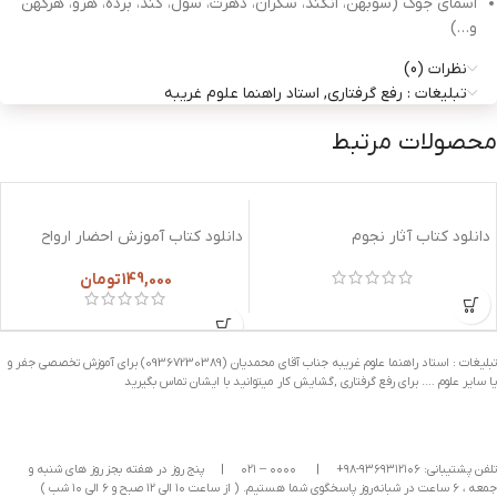
اسمای جوک (سوبهن، انگند، سکران، دهرت، سول، کند، برده، هرو، هرکهن
و…)
نظرات (0)
تبلیغات : رفع گرفتاری, استاد راهنما علوم غریبه
محصولات مرتبط
دانلود کتاب آثار نجوم
دانلود کتاب آموزش احضار ارواح
149,000
تومان
تبلیغات : استاد راهنما علوم غریبه جناب آقای محمدیان (09367230389) برای آموزش تخصصی جفر و
یا سایر علوم …. برای رفع گرفتاری ,گشایش کار میتوانید با ایشان تماس بگیرید
تلفن پشتیبانی: ۹۳۶۹۳۱۲۱۰۶-۹۸+
|
۰۰۰۰ – ۰۲۱
|
پنج روز در هفته بجز روز های شنبه و
جمعه ، ۶ ساعت در شبانه‌روز پاسخگوی شما هستیم. ( از ساعت ۱۰ الی ۱۲ صبح و ۶ الی ۱۰ شب )