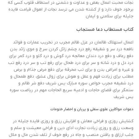
نجات محبت اعمال بعض و عداوت و دشمنی در استطاف قلوب کسی که
برخود خوف دارد و از کشته شدن می ترسد نجات از اهوال قیامت فایده
جلیله برای سلامتی و ایمان
کتاب مستطاب دعا مستجاب
اعمال استهلاک ظالمان در عزل ظالم مجرب در تخریب عمارات و فوائد
نافعه درد سر و شقیقه رفع درد چشم زائل کردن سرخ و موی زائد بدن
دفع رعاف و دفع درد دندان معالجه درد گوش و درد گلو و درد کمر برای
درد دل و درد شانه و سر برای درد طحال برای رفع تب و سر درد رفع تب
و غیره و امراض بدن و برای تب محرقه برای دفع مرض جذام و برص
مطلب برای زیادت فهم و عقل و هوش برای زوال عشق، دفع طمحال و
درد شقیقه مجرب خواص سوره مبارک یس شریف دفع شر ظالم و
ستمگر برای قضای حاجات و ادعیه سریع الحاجات مهم در ریاضت سوره
یس شریف
دعوات مواکلین علوی سفلی و پریان و احضار ختومات
کشایش روزی و فراخی معاش و افزایش رزق و روزی فایده جلیله در
وسعت رزق و روزی زیادت تجارت ادای دین و فراخی معیشت و سلم و
جلب ارزاق و یافتن منصب و جاه در رفع خوف از تلف شدن مال و ملال