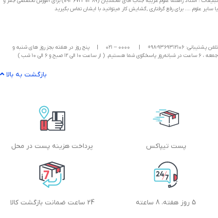
تبلیغات : استاد راهنما علوم غریبه جناب آقای محمدیان (09367230389) برای آموزش تخصصی جفر و
یا سایر علوم …. برای رفع گرفتاری ,گشایش کار میتوانید با ایشان تماس بگیرید
تلفن پشتیبانی: ۹۳۶۹۳۱۲۱۰۶-۹۸+
|
۰۰۰۰ – ۰۲۱
|
پنج روز در هفته بجز روز های شنبه و
جمعه ، ۶ ساعت در شبانه‌روز پاسخگوی شما هستیم. ( از ساعت ۱۰ الی ۱۲ صبح و ۶ الی ۱۰ شب )
بازگشت به بالا
پست تیپاکس
پرداخت هزینه پست در محل
5 روز هفته، 8 ساعته
24 ساعت ضمانت بازگشت کالا