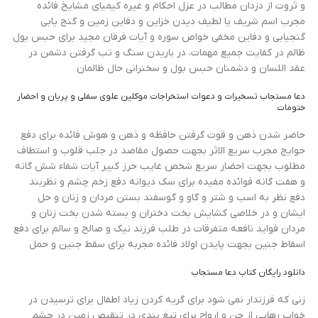
و ثروت از دزدان مطالب در عزل احکام و غیره کیمیای مشایخ فائده
مجرب اسم شریف یا لطیف دیدن خزاین و دفاین زمین و گنج یابی
گنجیابی و دفاین مخفی خواص سوره و آیات فرقان مجید برای حبس بول
ظالم در کفایت جمیع مهمات، در باریدن سنگ و تب گرفتن دشمن در
عقد اللسان و دشمنان حبس بول و سخنرانی حال ظالمان
دعا مستجاب تسخیرات و دعوات استخراجات موکلین علوی سفلی و پریان و احضار
ختومات
حاضر شدن ذهن و قوت گرفتن حافظه و ذهن و هوش فائده برای دفع
حوایج مجرب سریع الاثر بجهت حصول مقاصد در جلب قلوب و استطاف
مطلوب بجهت احضار سریع شخص غایب حرز کبیر آیات شفاء شش گانه
و هفت گانه فوائده مفیده برای سک دیوانه دفع زخم چشم و نظربند
دفع نظر به اسب و شتر و گاو و گوسفند بستن مردان و زنان و حل
ایشان و در خلاصی کشایش بخت دختران و بسته شدن بخت زنان و
مردان فواید نافعه متفرقات در طلب فرزند نیک و صالح و سالم برای دفع
اسقاط جنین بجهت پایدن اولاد فائده مجربه برای سقط جنین و حمل
دانلود رایگان کتاب دعا مستجاب
زنی که فرزندار نمی شود برای گریه کردن زیاد اطفال برای ترسیدن در
خواب رهایی از جن و ارواح برای تیغ بندی در تنقیص زمین در چشم