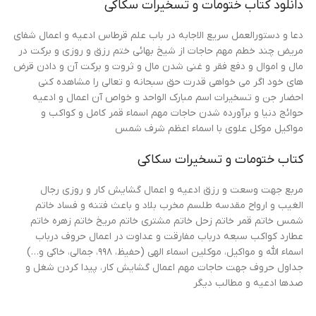
دانلود کتاب ختومات و تسخیرات سکاکی
دعا و دستورالعمل سریع الاجابه در باب علم قرطاس ادعیه و اعمال شفای
مریض چند خطم مهم حاجات از شیخ بهائی ختم رزق و روزی و برکت در
مال و اموال و دفع فقر و غنی شدن مال و ثروت و برکت آن و دادن قرض
های خود اگر می خواهی قدرت حق سبحانه و تعالی را مشاهده کنی
احضار جن و تسخیرات اسم مبارک الواحد و خواص آن اعمال و ادعیه
حوائج دنیا و برآورده شدن حاجات مهم اسماء قمر کامل و کواکب و
مواکیل موکل علوی با اسماء اعظم شرف شمس
کتاب ختومات و تسخیرات سکاکی
مربع جهت وسعت و رزق ادعیه و اعمال گشایش کار و روزی رجال
الغیب و ارواح مقدسه طلسم مخرب بلاد و باعث فتنه و فساد خاتم
شمس خاتم قمر خاتم زحل خاتم مشتری خاتم مریخ خاتم زهره خاتم
عطارد کواکب سبعه درباب مفارقت و عداوت در اعمال حروف درباب
اسماء الله و مواکیل، موکلین اسماء الهی (حفیظ، ۹۹۸، جمالی، خاکی و…)
جداول حروف جهت حاجات مهم اعمال گشایش کار، پیدا کردن شغل و
صدها ادعیه و مطالب دیگر