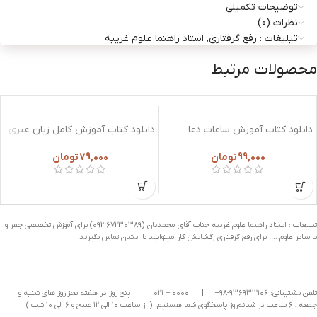
توضیحات تکمیلی
نظرات (0)
تبلیغات : رفع گرفتاری, استاد راهنما علوم غریبه
محصولات مرتبط
دانلود کتاب آموزش ساعات دعا
دانلود کتاب آموزش کامل زبان عبری
نویسی
79,000
تومان
99,000
تومان
تبلیغات : استاد راهنما علوم غریبه جناب آقای محمدیان (09367230389) برای آموزش تخصصی جفر و
یا سایر علوم …. برای رفع گرفتاری ,گشایش کار میتوانید با ایشان تماس بگیرید
تلفن پشتیبانی: ۹۳۶۹۳۱۲۱۰۶-۹۸+
|
۰۰۰۰ – ۰۲۱
|
پنج روز در هفته بجز روز های شنبه و
جمعه ، ۶ ساعت در شبانه‌روز پاسخگوی شما هستیم. ( از ساعت ۱۰ الی ۱۲ صبح و ۶ الی ۱۰ شب )