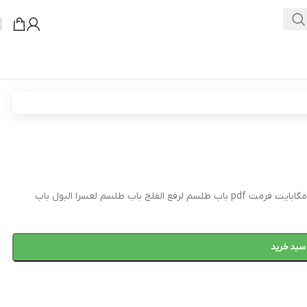
اپلیکیشن وودمارت پلاس
دانلود کتاب ایوب اسکندر زبان عربی تعداد صفحات 128 صفحه حجم فایل ۷ مگابایت فرمت pdf باب طلسم لرفع الفلج باب طلسم لعسرا البول باب
سبد خرید