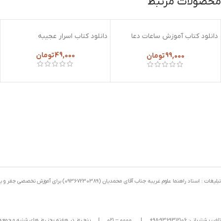
محصولات مرتبط
دانلود کتاب آموزش ساعات دعا
دانلود کتاب اسرار عجیبه
نویسی
49,000
تومان
99,000
تومان
تبلیغات : استاد راهنما علوم غریبه جناب آقای محمدیان (09367230389) برای آموزش تخصصی جفر و یا سایر علوم …. برای رفع گرفتاری ,گشایش کار میتوانید با ایشان تماس بگیرید
تلفن پشتیبانی: ۹۳۶۹۳۱۲۱۰۶-۹۸+
|
۰۰۰۰ – ۰۲۱
|
پنج روز در هفته بجز روز های شنبه و جمعه ، ۶ ساعت در شبانه‌روز پاسخگوی شما هستیم. ( از ساعت ۱۰ الی ۱۲ صبح و ۶ الی ۰