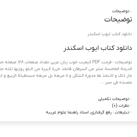
توضیحات
توضیحات
دانلود کتاب ایوب اسکندر
دانلود کتاب ایوب اسکندر
الدرجة الخامسة عشر من السرطان فاتخذ خررة کبیرة من البلو روزنها ثلثه مث
جاز ذلک و لاتتخذ ها مدورة الشکل و لا مربعه بل مربعه مستطیلة الربیع و ان
عصنده فی سیر …
کتاب ایوب اسکندر در علوم غریبه
توضیحات تکمیلی
نظرات (0)
فی الباب صنعة خاتم زحل یصلح لتسکین شهوة المتباع و تسکین هیجان الدم 
تبلیغات : رفع گرفتاری, استاد راهنما علوم غریبه
و اذا لیسه من یکثر منحکه و کلامه نقص ضحکه و کلامه و لبسه اربعین یوما 
یبلس دایما لانه یضعف عن الباه و یغلب الیبس و السو … منها قال هرمس اذا
البهید و زن خمسة مثاقیل فیعمل فص الخاتم مربع …