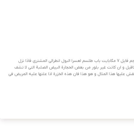
توضیحات : فرمت PDF کیفیت خوب زبان عربی تعداد صفحات 128 صفحه حجم فایل 7 مگابایت باب طلسم لعسرا البول انطرالی المشتری فاذا نزل
اقیل و ان کانت غیر بلور من بعض الحجارة البیض الصلبة التی لا تشف
قش علیها هذا المثال و هو هذا فان هذه الخزرة اذا علتها علیه المریض فی
و تسکین السری و نزل هما الکبد فاطمی الدمویة و المحرقة و الطاعون
علی الهر و یقوی الاعصاب و یزید فی شدة البدن لکن لا ینبغی ان
 انزل المریخ الجدی و انضل به القمر من العقرب فلیوخذ من الفولاد