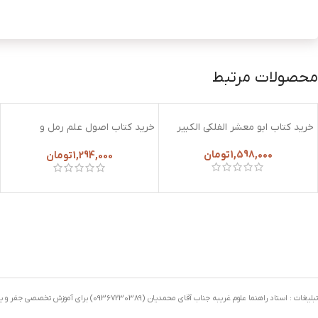
محصولات مرتبط
خرید کتاب ابو معشر الفلکی الکبیر
خرید کتاب اصول علم رمل و
اسطرلاب
1,598,000
تومان
1,294,000
تومان
تبلیغات : استاد راهنما علوم غریبه جناب آقای محمدیان (09367230389) برای آموزش تخصصی جفر و یا سایر علوم …. برای رفع گرفتاری ,گشایش کار میتوانید با ایشان تماس بگیرید