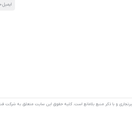
جهت جلب معشوق و عشق و رسم لو
مربع آن جهت احضار روح و احضار ارواح
و احضار موکل و اعمال مربوطه آن
خرید کتاب طلسمات سیمرغ
لوح جهت خواستگاری لوح جهت نجات
زندانی بکار می آید که در ساعات سعد نوشته
می شود دستور پر کردن لوح طاق یا فرد جهت
فروش دکان و خانه و ملک و طلسم نوشته شده آن
رتجاری و با ذکر منبع بلامانع است. کلیه حقوق این سایت متعلق به شرکت فنا
لوح مثلثه غین جهت ثروتمند
شدن و نقش آن شرح لوح سوس قطاله