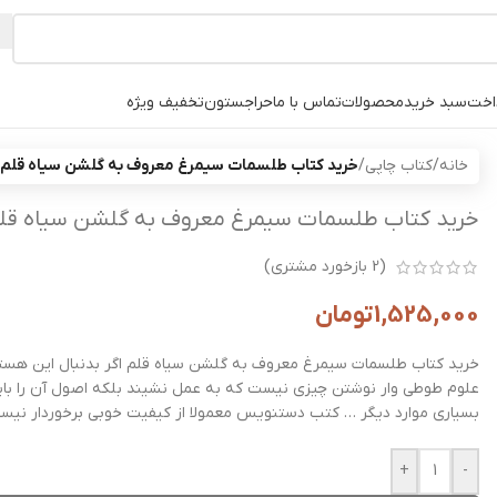
اخت
سبد خرید
محصولات
تماس با ما
حراجستون
تخفیف ویژه
خانه
/
کتاب چاپی
/
خرید کتاب طلسمات سیمرغ معروف به گلشن سیاه قلم
خرید کتاب طلسمات سیمرغ معروف به گلشن سیاه قل
(
2
بازخورد مشتری)
1,525,000
تومان
خرید کتاب طلسمات سیمرغ معروف به گلشن سیاه قلم اگر بدنبال این هستید ک
علوم طوطی وار نوشتن چیزی نیست که به عمل نشیند بلکه اصول آن را باید 
بسیاری موارد دیگر … کتب دستنویس معمولا از کیفیت خوبی برخوردار نیست
+
-