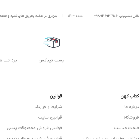
تلفن پشتیبانی: ۹۳۶۹۳۱۲۱۰۶-۹۸+
|
۰۰۰۰ – ۰۲۱
|
پنج روز در هفته بجز روز های شنبه و جمعه ، ۶ ساعت در شبانه‌روز پاسخگوی شما هستیم. ( از ساعت ۱۰ الی ۱۲ صبح و ۶ الی ۰
پست تیپاکس
پرداخت ه
کتاب کهن
قوانین
درباره ما
شرایط و قرارداد
فروشگاه
قوانین سایت
قیمت مناسب
قوانین فروش محصولات پستی
پرداخت هزینه پست درب منزل
قوانین فروش محصولات دیجیتال