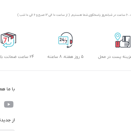
چندین رقم مثلث و مربعهای
تو در تو روش مثلثه آتشی، روش مثلثه بادی
۱ شب )
روش مثلثه آبی، روش مثلثه خاکی
عدد سوره ها و آیات قرآنی در دانستن روش و طرح مثلثات
قاعده پر کردن مربع و استخراج موکلین
زینه پست در محل
5 روز هفته، 8 ساعته
24 ساعت ضمانت بازگشت کالا
دستور عزمت ساختن لوح ۶ در ۶ و لوح ۵ در ۵
لوح ۵ در ۵ خالی قلب برای نعمت
با ما هم
بزرگی روش ۷ در ۷ خالی قلب
الحمد بدون بسم الله پر شده
رفتار تکسیر ۱۴ در ۱۴ حروف
از جدید
نورانی و تکسیر کردن کلمات