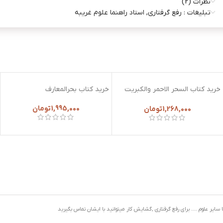
نظرات (2)
تبلیغات : رفع گرفتاری, استاد راهنما علوم غریبه
مثلث و مربع یعنی چه و برای چه کاری خوب است؟
روش مثلثه و قاعده آن چیست؟
شرح رفتار مثلثه و طبعی روش پر کردن خمس
ترساندن مردم در خواب جهت پولدار شدن
خرید کتاب السحر الاحمر والکبریت
خرید کتاب بحرالمعارف
الافخر اول کتاب عن السحر فی
علمه قرطاس چندین دستور متفرقه برای حوائج مردم
المغرب ابواب محبة فوائد روحانیة
1,995,000
تومان
1,268,000
تومان
فک المربوط زواج البائر
دستور خواندن آیه الکرسی دستور خواندن اسماء الحسنی
اسماء یا احد و یا صمد روش
مربع و مخمس تا ۱۰۰ در ۱۰۰ چندین رقم
۱۴ عدد مربع و مثلثه برای جمیع
حوایج مردم طلسم و جدول کامل امور مردم