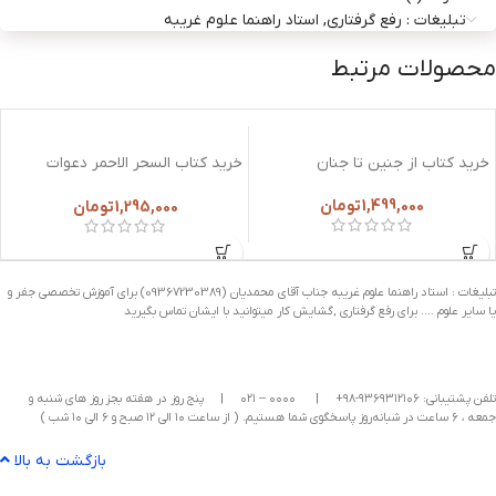
تبلیغات : رفع گرفتاری, استاد راهنما علوم غریبه
محصولات مرتبط
خرید کتاب از جنین تا جنان
خرید کتاب السحر الاحمر دعوات
تسخیر استحضار فوائد مجربة
1,499,000
تومان
1,295,000
تومان
تبلیغات : استاد راهنما علوم غریبه جناب آقای محمدیان (09367230389) برای آموزش تخصصی جفر و
یا سایر علوم …. برای رفع گرفتاری ,گشایش کار میتوانید با ایشان تماس بگیرید
تلفن پشتیبانی: ۹۳۶۹۳۱۲۱۰۶-۹۸+
|
۰۰۰۰ – ۰۲۱
|
پنج روز در هفته بجز روز های شنبه و
جمعه ، ۶ ساعت در شبانه‌روز پاسخگوی شما هستیم. ( از ساعت ۱۰ الی ۱۲ صبح و ۶ الی ۱۰ شب )
بازگشت به بالا