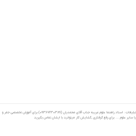
تبلیغات : استاد راهنما علوم غریبه جناب آقای محمدیان (09367230389) برای آموزش تخصصی جفر و
یا سایر علوم …. برای رفع گرفتاری ,گشایش کار میتوانید با ایشان تماس بگیرید