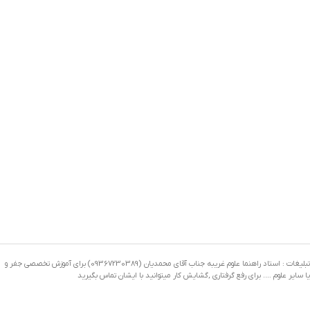
تبلیغات : استاد راهنما علوم غریبه جناب آقای محمدیان (09367230389) برای آموزش تخصصی جفر و
یا سایر علوم …. برای رفع گرفتاری ,گشایش کار میتوانید با ایشان تماس بگیرید