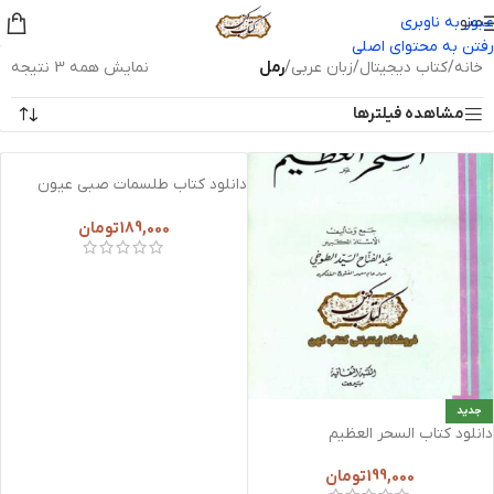
منو
عبور به ناوبری
رفتن به محتوای اصلی
خانه
/
کتاب دیجیتال
/
زبان عربی
/
رمل
نمایش همه 3 نتیجه
مشاهده فیلترها
دانلود کتاب طلسمات صبی عیون
الحقایق الکبیر
189,000
تومان
جدید
دانلود کتاب السحر العظیم
199,000
تومان