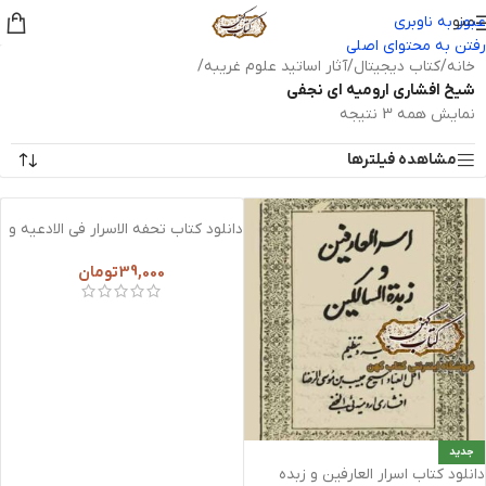
منو
عبور به ناوبری
رفتن به محتوای اصلی
خانه
/
کتاب دیجیتال
/
آثار اساتید علوم غریبه
/
شيخ افشاری اروميه ای نجفی
نمایش همه 3 نتیجه
مشاهده فیلترها
دانلود کتاب تحفه الاسرار فی الادعیه و
الاذکار
39,000
تومان
جدید
دانلود کتاب اسرار العارفین و زبده