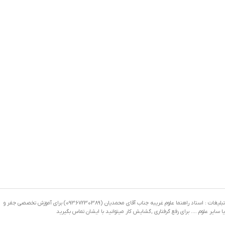
تبلیغات : استاد راهنما علوم غریبه جناب آقای محمدیان (09367230389) برای آموزش تخصصی جفر و
یا سایر علوم …. برای رفع گرفتاری ,گشایش کار میتوانید با ایشان تماس بگیرید