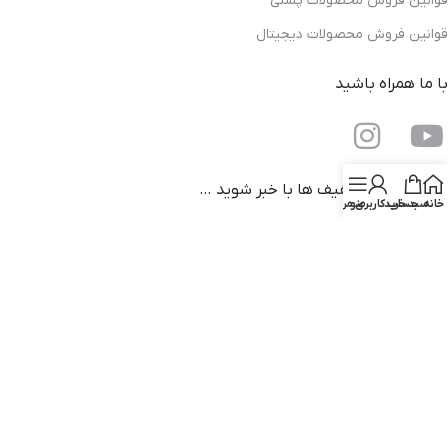
قوانین فروش محصولات پستی
قوانین فروش محصولات دیجیتال
با ما همراه باشید
از جدیدترین تخفیف ها با خبر شوید …
خانه
سبد خرید
منو
حساب کاربری من
دانلود اپلیکیشن فروشگاه کتاب کهن